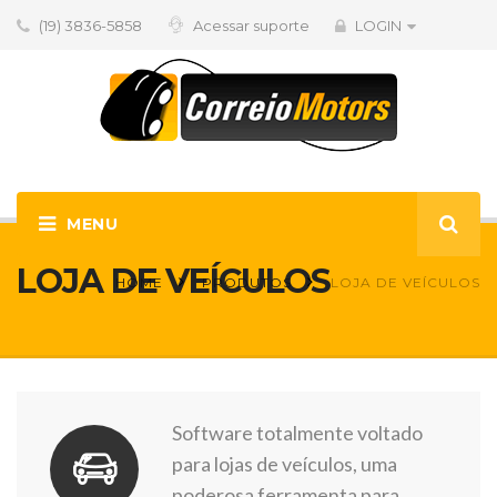
(19) 3836-5858
Acessar suporte
LOGIN
LOJA DE VEÍCULOS
HOME
PRODUTOS
LOJA DE VEÍCULOS
Software totalmente voltado
para lojas de veículos, uma
poderosa ferramenta para