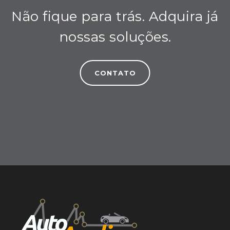
Não fique para trás. Adquira já
nossas soluções.
CONTATO